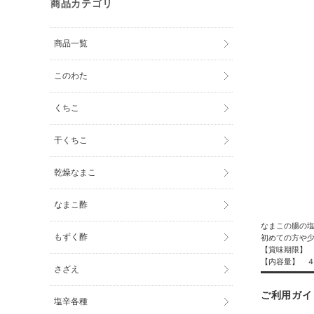
商品カテゴリ
商品一覧
このわた
くちこ
干くちこ
乾燥なまこ
なまこ酢
なまこの腸の
もずく酢
初めての方や
【賞味期限】
【内容量】 ４
さざえ
ご利用ガイ
塩辛各種