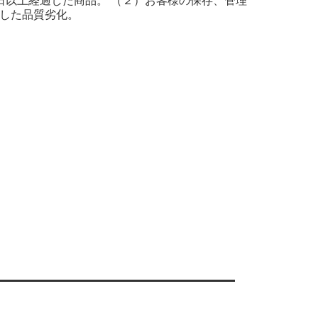
日以上経過した商品。 （２）お客様の保存、管理
した品質劣化。