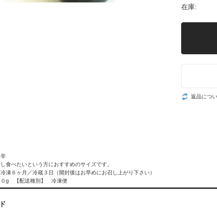
在庫:
返品につ
塩辛
少し食べたいという方におすすめのサイズです。
 冷凍６ヶ月／冷蔵３日（開封後はお早めにお召し上がり下さい）
０g 【配送種別】 冷凍便
ド