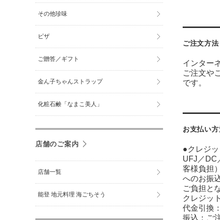
その他珍味
ピザ
ご注文方法
ご贈答／ギフト
インター
ご注文や
金ん子ちゃんストラップ
です。
化粧石鹸「なまこ美人」
お支払い方
店舗のご案内
●クレジッ
UFJ／D
客様負担）
店舗一覧
へのお振
ご負担と
能登 地元料理 海ごちそう
クレジッ
代金引換
振込：ご