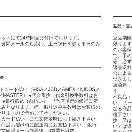
返品・交
ネットにて24時間受け付けております。
返品期限
ご質問メールの対応は、土日祝日を除く平日のみ
限ります
のお客様
で、予め
等、必ず
返品送料
合による
法
つきまし
店負担、
トカード払い（VISA／JCB／AMEX／NICOS／
す。
C／MASTER） ●代金引換（代金引換手数料はお
不良品：
 ●銀行振込（前払い） *当店指定の銀行口座
い。 万
込みとなります。尚、振り込み手数料はお客様の
なる商品
なりますので予めご了承ください。
絡下さい
トカード払い：ご注文確定時にお手続き下さい。
換、又は
：商品お届け時に配送員にお支払下さい。 銀行
いては返
注文確認メール到着後、3営業日以内。