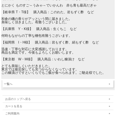
とにかく ものすご～うみゃ～でいかんわ 赤も青も最高だぎゃ
【岐阜県 T・T様】 購入商品：このわた、岩もずく酢 など
和倉の磯の香りがアッという間に届きました。
美味しく頂きました。有難うございました。
【兵庫県 Y・K様】 購入商品：生くちこ など
何時もながらの丁寧な梱包有難うございます。
【福岡県 I・H様】 購入商品：岩もずく酢、絹もずく酢 など
迅速・丁寧な対応に大変感謝しております。
商品も満足です。今後もよろしくお願いします。
【東京都 W・M様】 購入商品：いわし糠漬け など
とても美味しくいただきました。
東京では最近探しても見つからなくなっています。
この糠漬けですといくらでもご飯が食べられます。ご馳走様でした。
一覧へ
お店のトップへ戻る
カートを見る
ご利用案内