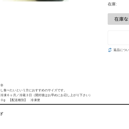
在庫:
返品につ
塩辛
少し食べたいという方におすすめのサイズです。
 冷凍６ヶ月／冷蔵３日（開封後はお早めにお召し上がり下さい）
０g 【配送種別】 冷凍便
ド