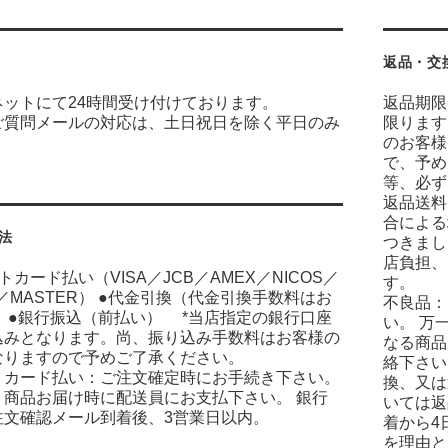
返品・交
ネットにて24時間受け付けております。
返品期限
ご質問メールの対応は、土日祝日を除く平日のみ
限ります
のお客様
で、予め
等、必ず
返品送料
合による
法
つきまし
店負担、
トカード払い（VISA／JCB／AMEX／NICOS／
す。
C／MASTER） ●代金引換（代金引換手数料はお
不良品：
 ●銀行振込（前払い） *当店指定の銀行口座
い。 万
込みとなります。尚、振り込み手数料はお客様の
なる商品
なりますので予めご了承ください。
絡下さい
トカード払い：ご注文確定時にお手続き下さい。
換、又は
：商品お届け時に配送員にお支払下さい。 銀行
いては返
注文確認メール到着後、3営業日以内。
着から4
を理由と