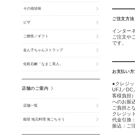
その他珍味
ご注文方法
ピザ
インター
ご贈答／ギフト
ご注文や
です。
金ん子ちゃんストラップ
化粧石鹸「なまこ美人」
お支払い方
●クレジッ
店舗のご案内
UFJ／D
客様負担）
へのお振
店舗一覧
ご負担と
クレジッ
能登 地元料理 海ごちそう
代金引換
振込：ご