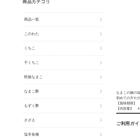
商品カテゴリ
商品一覧
このわた
くちこ
干くちこ
乾燥なまこ
なまこ酢
なまこの腸の
初めての方や
【賞味期限】
もずく酢
【内容量】 ４
さざえ
ご利用ガイ
塩辛各種