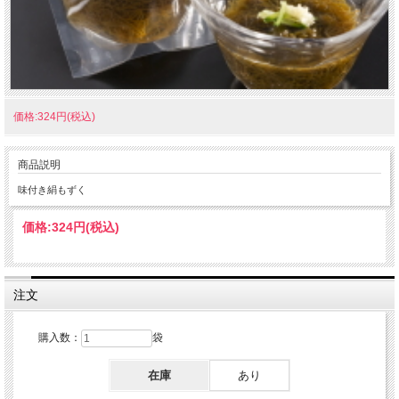
価格:324円(税込)
商品説明
味付き絹もずく
価格:
324円
(税込)
注文
購入数：
袋
在庫
あり